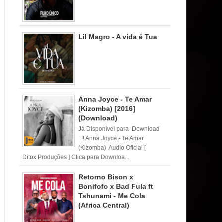
Lil Magro - A vida é Tua
Anna Joyce - Te Amar
(Kizomba) [2016]
(Download)
Já Disponível para Download
!! Anna Joyce - Te Amar
(Kizomba) Audio Oficial [
Ditox Produções ] Clica para Downloa...
Retorno Bison x
Bonifofo x Bad Fula ft
Tshunami - Me Cola
(Africa Central)