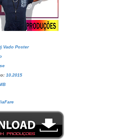
j Vado Poster
o
se
to
:
10.
2015
 MB
diaFare