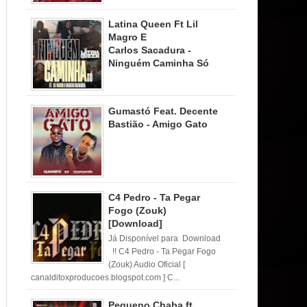
Latina Queen Ft Lil
Magro E
Carlos Sacadura -
Ninguém Caminha Só
Gumastó Feat. Decente
Bastião - Amigo Gato
C4 Pedro - Ta Pegar
Fogo (Zouk)
[Download]
Já Disponível para Download
!! C4 Pedro - Ta Pegar Fogo
(Zouk) Audio Oficial [
canalditoxproducoes.blogspot.com ] C...
Pequeno Chaba ft