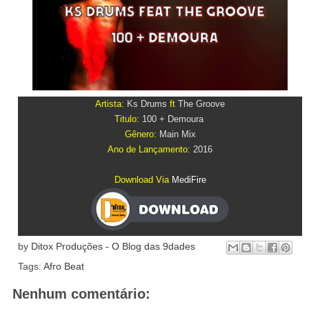
Artista:
Ks Drums
ft
The Groove
Titulo
: 100 + Demoura
Gênero:
Main Mix
Ano de Lançamento
: 2016
Download Via
MediFire
by
Ditox Produções - O Blog das 9dades
Tags:
Afro Beat
Nenhum comentário: