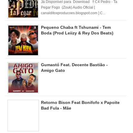
Já Disponível para Download !! C4 Pedro - Ta
Pegar Fogo (Zouk) Audio Oficial [
canalditoxproducoes.blogspot.com ] C...
Pequeno Chaba ft Tshunami - Tem
Boda (Prod Leiizy & Rey Dos Beats)
Gumastó Feat. Decente Bastião -
Amigo Gato
Retorno Bison Feat Bonifofo x Papoite
Bad Fula - Mãe