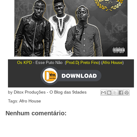
Os KPD
- Esse Puto Não (
Prod.Dj Preto Fino
) (
Afro House
)
by
Ditox Produções - O Blog das 9dades
Tags:
Afro House
Nenhum comentário: