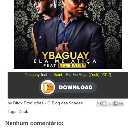
Ybaguay
feat
Lil Saint
- Ela Me Atiça
(
Zouk
) [
2017
]
by
Ditox Produções - O Blog das 9dades
Tags:
Zouk
Nenhum comentário: