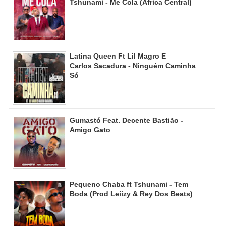
Tshunami - Me Cola (Africa Central)
Latina Queen Ft Lil Magro E
Carlos Sacadura - Ninguém Caminha
Só
Gumastó Feat. Decente Bastião -
Amigo Gato
Pequeno Chaba ft Tshunami - Tem
Boda (Prod Leiizy & Rey Dos Beats)