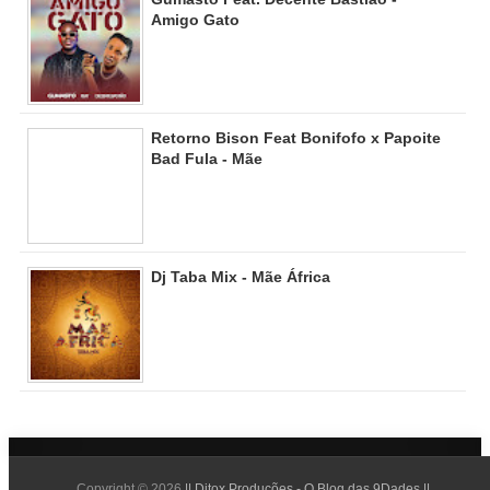
Amigo Gato
Retorno Bison Feat Bonifofo x Papoite
Bad Fula - Mãe
Dj Taba Mix - Mãe África
Copyright ©
2026
|| Ditox Produções - O Blog das 9Dades ||