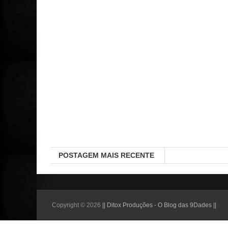
POSTAGEM MAIS RECENTE
Copyright ©
2026
|| Ditox Produções - O Blog das 9Dades ||