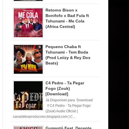
Retorno Bison x
Bonifofo x Bad Fula ft
Tshunami - Me Cola
(Africa Central)
Pequeno Chaba ft
Tshunami - Tem Boda
(Prod Leiizy & Rey Dos
Beats)
C4 Pedro - Ta Pegar
Fogo (Zouk)
[Download]
Já Disponível para Download
!! C4 Pedro - Ta Pegar Fogo
(Zouk) Audio Oficial [
canalditoxproducoes.blogspot.com ] C...
Gumastó Feat. Decente