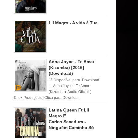
Lil Magro - A vida é Tua
Anna Joyce - Te Amar
(Kizomba) [2016]
(Download)
Já Disponível para Download
!! Anna Joyce - Te Amar
(Kizomba) Audio Oficial [
Ditox Produções ] Clica para Downloa...
Latina Queen Ft Lil
Magro E
Carlos Sacadura -
Ninguém Caminha Só