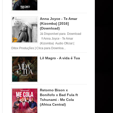
Anna Joyce - Te Amar
(Kizomba) [2016]
(Download)
Já Disponível para Download
!! Anna Joyce - Te Amar
(Kizomba) Audio Oficial [
Ditox Produções ] Clica para Downloa...
Lil Magro - A vida é Tua
Retorno Bison x
Bonifofo x Bad Fula ft
Tshunami - Me Cola
(Africa Central)