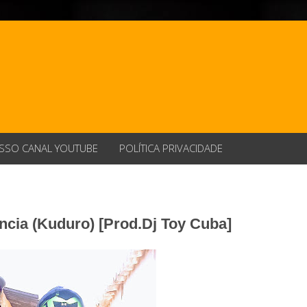
SSO CANAL YOUTUBE
POLÍTICA PRIVACIDADE
gencia (Kuduro) [Prod.Dj Toy Cuba]