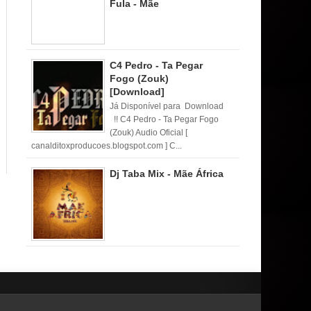
Fula - Mãe
C4 Pedro - Ta Pegar
Fogo (Zouk)
[Download]
Já Disponível para Download
!! C4 Pedro - Ta Pegar Fogo
(Zouk) Audio Oficial [
canalditoxproducoes.blogspot.com ] C...
Dj Taba Mix - Mãe África