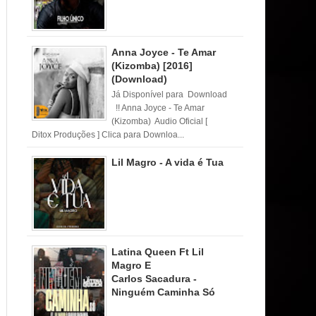
Anna Joyce - Te Amar
(Kizomba) [2016]
(Download)
Já Disponível para Download
!! Anna Joyce - Te Amar
(Kizomba) Audio Oficial [
Ditox Produções ] Clica para Downloa...
Lil Magro - A vida é Tua
Latina Queen Ft Lil
Magro E
Carlos Sacadura -
Ninguém Caminha Só