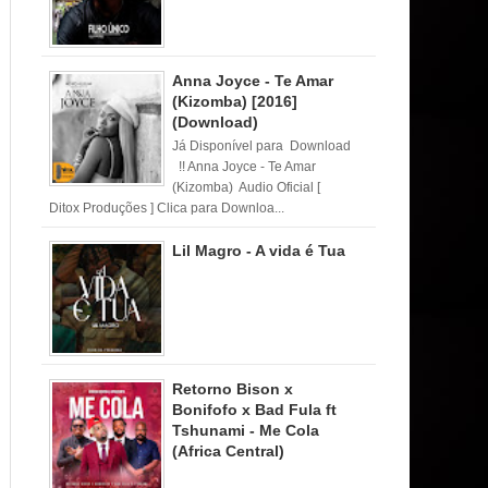
Anna Joyce - Te Amar
(Kizomba) [2016]
(Download)
Já Disponível para Download
!! Anna Joyce - Te Amar
(Kizomba) Audio Oficial [
Ditox Produções ] Clica para Downloa...
Lil Magro - A vida é Tua
Retorno Bison x
Bonifofo x Bad Fula ft
Tshunami - Me Cola
(Africa Central)