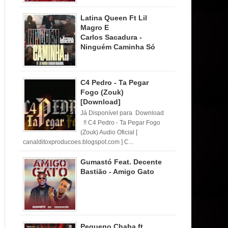
Latina Queen Ft Lil
Magro E
Carlos Sacadura -
Ninguém Caminha Só
C4 Pedro - Ta Pegar
Fogo (Zouk)
[Download]
Já Disponível para Download
!! C4 Pedro - Ta Pegar Fogo
(Zouk) Audio Oficial [
canalditoxproducoes.blogspot.com ] C...
Gumastó Feat. Decente
Bastião - Amigo Gato
Pequeno Chaba ft