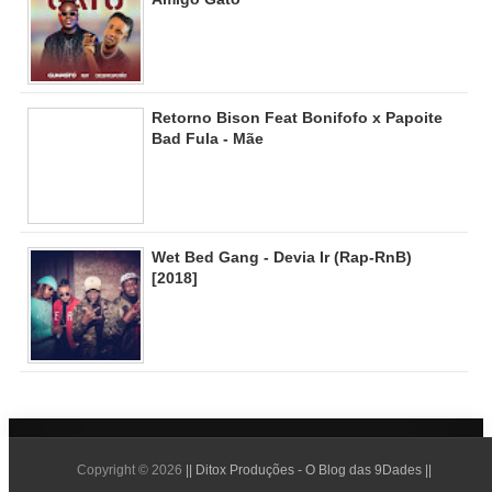
Retorno Bison Feat Bonifofo x Papoite
Bad Fula - Mãe
Wet Bed Gang - Devia Ir (Rap-RnB)
[2018]
Copyright ©
2026
|| Ditox Produções - O Blog das 9Dades ||