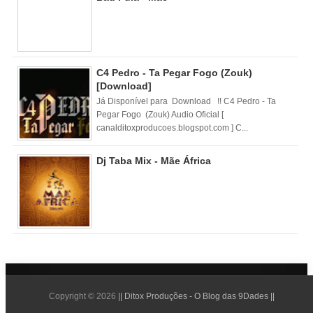
C4 Pedro - Ta Pegar Fogo (Zouk)
[Download]
Já Disponível para Download !! C4 Pedro - Ta
Pegar Fogo (Zouk) Audio Oficial [
canalditoxproducoes.blogspot.com ] C...
Dj Taba Mix - Mãe África
Copyright ©
2026
|| Ditox Produções - O Blog das 9Dades ||