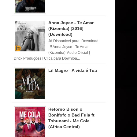
Anna Joyce - Te Amar
(Kizomba) [2016]
(Download)
Já Disponível para Download
!! Anna Joyce - Te Amar
(Kizomba) Audio Oficial [
Ditox Produções ] Clica para Downloa...
Lil Magro - A vida é Tua
Retorno Bison x
Bonifofo x Bad Fula ft
Tshunami - Me Cola
(Africa Central)