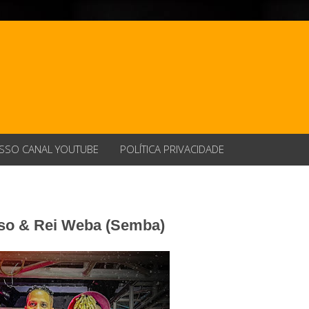
SSO CANAL YOUTUBE
POLÍTICA PRIVACIDADE
tuso & Rei Weba (Semba)