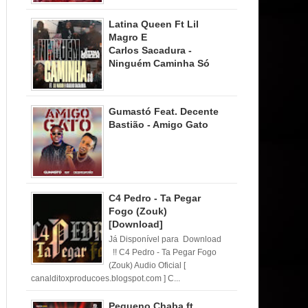
Latina Queen Ft Lil
Magro E
Carlos Sacadura -
Ninguém Caminha Só
Gumastó Feat. Decente
Bastião - Amigo Gato
C4 Pedro - Ta Pegar
Fogo (Zouk)
[Download]
Já Disponível para Download
!! C4 Pedro - Ta Pegar Fogo
(Zouk) Audio Oficial [
canalditoxproducoes.blogspot.com ] C...
Pequeno Chaba ft