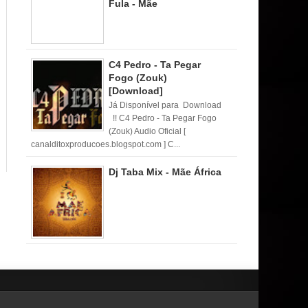
Fula - Mãe
C4 Pedro - Ta Pegar
Fogo (Zouk)
[Download]
Já Disponível para Download
!! C4 Pedro - Ta Pegar Fogo
(Zouk) Audio Oficial [
canalditoxproducoes.blogspot.com ] C...
Dj Taba Mix - Mãe África