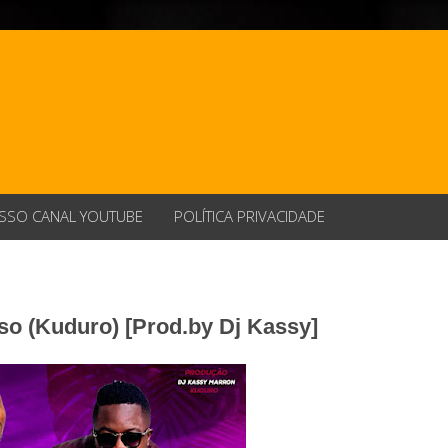
SSO CANAL YOUTUBE
POLÍTICA PRIVACIDADE
so (Kuduro) [Prod.by Dj Kassy]