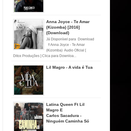
Anna Joyce - Te Amar
(Kizomba) [2016]
(Download)
Já Disponível para Download
!! Anna Joyce - Te Amar
(Kizomba) Audio Oficial [
Ditox Produções ] Clica para Downloa...
Lil Magro - A vida é Tua
Latina Queen Ft Lil
Magro E
Carlos Sacadura -
Ninguém Caminha Só