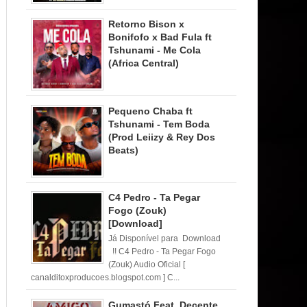
Retorno Bison x
Bonifofo x Bad Fula ft
Tshunami - Me Cola
(Africa Central)
Pequeno Chaba ft
Tshunami - Tem Boda
(Prod Leiizy & Rey Dos
Beats)
C4 Pedro - Ta Pegar
Fogo (Zouk)
[Download]
Já Disponível para Download
!! C4 Pedro - Ta Pegar Fogo
(Zouk) Audio Oficial [
canalditoxproducoes.blogspot.com ] C...
Gumastó Feat. Decente