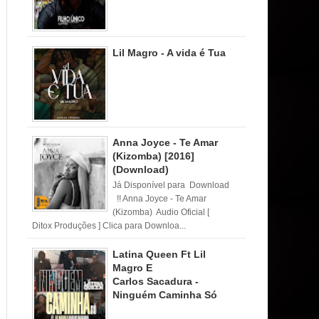
Lil Magro - A vida é Tua
Anna Joyce - Te Amar
(Kizomba) [2016]
(Download)
Já Disponível para Download
!! Anna Joyce - Te Amar
(Kizomba) Audio Oficial [
Ditox Produções ] Clica para Downloa...
Latina Queen Ft Lil
Magro E
Carlos Sacadura -
Ninguém Caminha Só