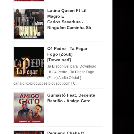
Latina Queen Ft Lil
Magro E
Carlos Sacadura -
Ninguém Caminha Só
C4 Pedro - Ta Pegar
Fogo (Zouk)
[Download]
Já Disponível para Download
!! C4 Pedro - Ta Pegar Fogo
(Zouk) Audio Oficial [
canalditoxproducoes.blogspot.com ] C...
Gumastó Feat. Decente
Bastião - Amigo Gato
Pequeno Chaba ft