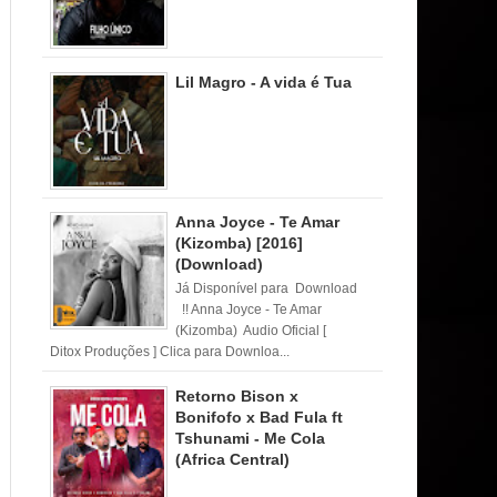
Lil Magro - A vida é Tua
Anna Joyce - Te Amar
(Kizomba) [2016]
(Download)
Já Disponível para Download
!! Anna Joyce - Te Amar
(Kizomba) Audio Oficial [
Ditox Produções ] Clica para Downloa...
Retorno Bison x
Bonifofo x Bad Fula ft
Tshunami - Me Cola
(Africa Central)