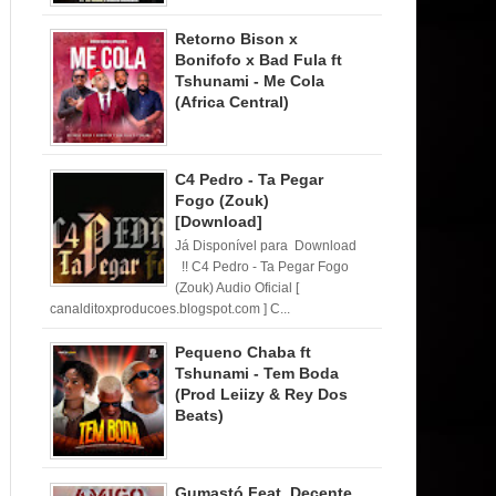
Retorno Bison x
Bonifofo x Bad Fula ft
Tshunami - Me Cola
(Africa Central)
C4 Pedro - Ta Pegar
Fogo (Zouk)
[Download]
Já Disponível para Download
!! C4 Pedro - Ta Pegar Fogo
(Zouk) Audio Oficial [
canalditoxproducoes.blogspot.com ] C...
Pequeno Chaba ft
Tshunami - Tem Boda
(Prod Leiizy & Rey Dos
Beats)
Gumastó Feat. Decente