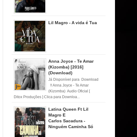
Lil Magro - A vida é Tua
Anna Joyce - Te Amar
(Kizomba) [2016]
(Download)
Já Disponível para Download
!! Anna Joyce - Te Amar
(Kizomba) Audio Oficial [
Ditox Produções ] Clica para Downloa...
Latina Queen Ft Lil
Magro E
Carlos Sacadura -
Ninguém Caminha Só