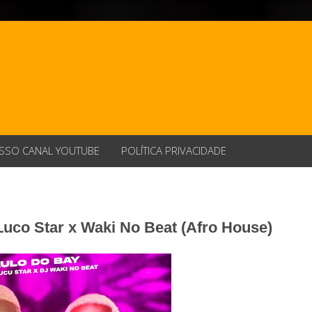
SSO CANAL YOUTUBE
POLÍTICA PRIVACIDADE
Luco Star x Waki No Beat (Afro House)