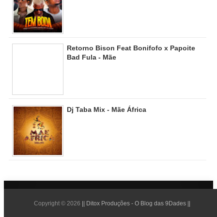
Retorno Bison Feat Bonifofo x Papoite
Bad Fula - Mãe
Dj Taba Mix - Mãe África
Copyright ©
2026
|| Ditox Produções - O Blog das 9Dades ||