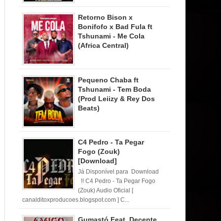
Retorno Bison x
Bonifofo x Bad Fula ft
Tshunami - Me Cola
(Africa Central)
Pequeno Chaba ft
Tshunami - Tem Boda
(Prod Leiizy & Rey Dos
Beats)
C4 Pedro - Ta Pegar
Fogo (Zouk)
[Download]
Já Disponível para Download
!! C4 Pedro - Ta Pegar Fogo
(Zouk) Audio Oficial [
canalditoxproducoes.blogspot.com ] C...
Gumastó Feat. Decente