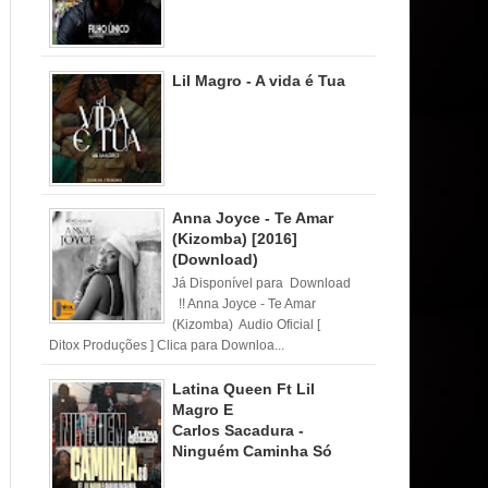
Lil Magro - A vida é Tua
Anna Joyce - Te Amar
(Kizomba) [2016]
(Download)
Já Disponível para Download
!! Anna Joyce - Te Amar
(Kizomba) Audio Oficial [
Ditox Produções ] Clica para Downloa...
Latina Queen Ft Lil
Magro E
Carlos Sacadura -
Ninguém Caminha Só