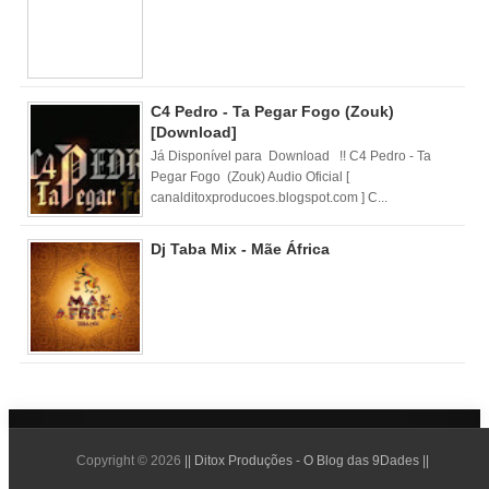
C4 Pedro - Ta Pegar Fogo (Zouk)
[Download]
Já Disponível para Download !! C4 Pedro - Ta
Pegar Fogo (Zouk) Audio Oficial [
canalditoxproducoes.blogspot.com ] C...
Dj Taba Mix - Mãe África
Copyright ©
2026
|| Ditox Produções - O Blog das 9Dades ||