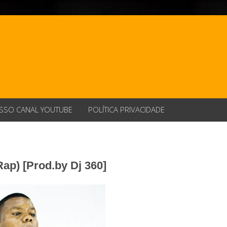
SSO CANAL YOUTUBE
POLÍTICA PRIVACIDADE
Rap) [Prod.by Dj 360]