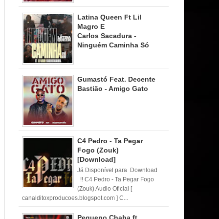
Latina Queen Ft Lil
Magro E
Carlos Sacadura -
Ninguém Caminha Só
Gumastó Feat. Decente
Bastião - Amigo Gato
C4 Pedro - Ta Pegar
Fogo (Zouk)
[Download]
Já Disponível para Download
!! C4 Pedro - Ta Pegar Fogo
(Zouk) Audio Oficial [
canalditoxproducoes.blogspot.com ] C...
Pequeno Chaba ft