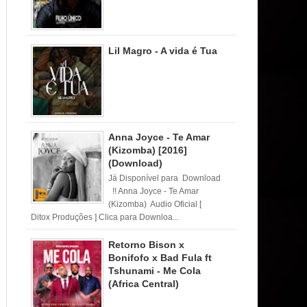
Lil Magro - A vida é Tua
Anna Joyce - Te Amar
(Kizomba) [2016]
(Download)
Já Disponível para Download
!! Anna Joyce - Te Amar
(Kizomba) Audio Oficial [
Ditox Produções ] Clica para Downloa...
Retorno Bison x
Bonifofo x Bad Fula ft
Tshunami - Me Cola
(Africa Central)