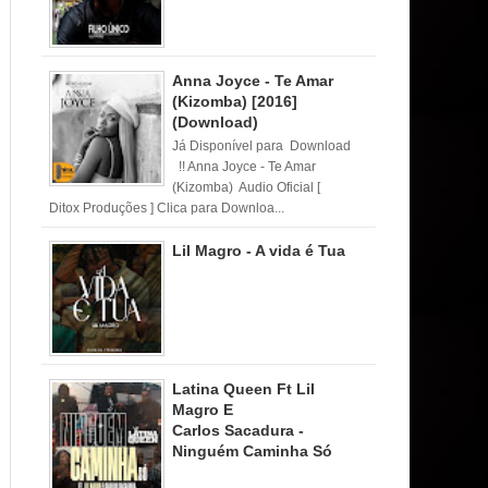
Anna Joyce - Te Amar
(Kizomba) [2016]
(Download)
Já Disponível para Download
!! Anna Joyce - Te Amar
(Kizomba) Audio Oficial [
Ditox Produções ] Clica para Downloa...
Lil Magro - A vida é Tua
Latina Queen Ft Lil
Magro E
Carlos Sacadura -
Ninguém Caminha Só