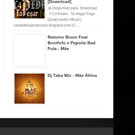
[Download]
Já Disponível para Download
!! C4 Pedro - Ta Pegar Fogo
(Zouk) Audio Oficial [
canalditoxproducoes.blogspot.com ] C...
Retorno Bison Feat
Bonifofo x Papoite Bad
Fula - Mãe
Dj Taba Mix - Mãe África