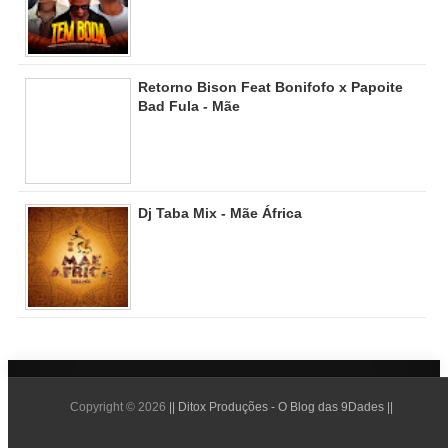
Retorno Bison Feat Bonifofo x Papoite
Bad Fula - Mãe
Dj Taba Mix - Mãe África
Copyright ©
2026
|| Ditox Produções - O Blog das 9Dades ||