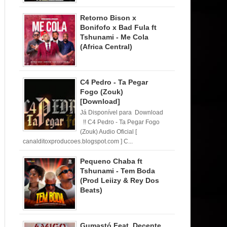
Retorno Bison x
Bonifofo x Bad Fula ft
Tshunami - Me Cola
(Africa Central)
C4 Pedro - Ta Pegar
Fogo (Zouk)
[Download]
Já Disponível para Download
!! C4 Pedro - Ta Pegar Fogo
(Zouk) Audio Oficial [
canalditoxproducoes.blogspot.com ] C...
Pequeno Chaba ft
Tshunami - Tem Boda
(Prod Leiizy & Rey Dos
Beats)
Gumastó Feat. Decente