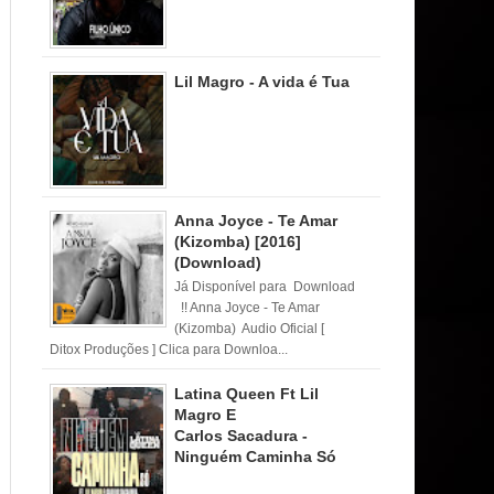
Lil Magro - A vida é Tua
Anna Joyce - Te Amar
(Kizomba) [2016]
(Download)
Já Disponível para Download
!! Anna Joyce - Te Amar
(Kizomba) Audio Oficial [
Ditox Produções ] Clica para Downloa...
Latina Queen Ft Lil
Magro E
Carlos Sacadura -
Ninguém Caminha Só