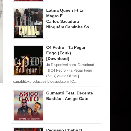
Latina Queen Ft Lil
Magro E
Carlos Sacadura -
Ninguém Caminha Só
C4 Pedro - Ta Pegar
Fogo (Zouk)
[Download]
Já Disponível para Download
!! C4 Pedro - Ta Pegar Fogo
(Zouk) Audio Oficial [
canalditoxproducoes.blogspot.com ] C...
Gumastó Feat. Decente
Bastião - Amigo Gato
Pequeno Chaba ft