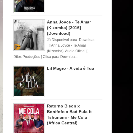
Anna Joyce - Te Amar
(Kizomba) [2016]
(Download)
Já Disponível para Download
!! Anna Joyce - Te Amar
(Kizomba) Audio Oficial [
Ditox Produções ] Clica para Downloa...
Lil Magro - A vida é Tua
Retorno Bison x
Bonifofo x Bad Fula ft
Tshunami - Me Cola
(Africa Central)