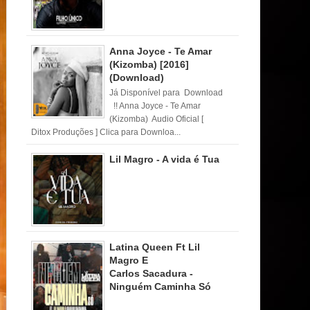
Anna Joyce - Te Amar
(Kizomba) [2016]
(Download)
Já Disponível para Download
!! Anna Joyce - Te Amar
(Kizomba) Audio Oficial [
Ditox Produções ] Clica para Downloa...
Lil Magro - A vida é Tua
Latina Queen Ft Lil
Magro E
Carlos Sacadura -
Ninguém Caminha Só