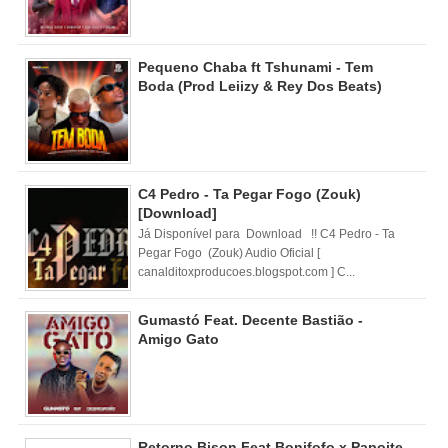
Pequeno Chaba ft Tshunami - Tem
Boda (Prod Leiizy & Rey Dos Beats)
C4 Pedro - Ta Pegar Fogo (Zouk)
[Download]
Já Disponível para Download !! C4 Pedro - Ta
Pegar Fogo (Zouk) Audio Oficial [
canalditoxproducoes.blogspot.com ] C...
Gumastó Feat. Decente Bastião -
Amigo Gato
Retorno Bison Feat Bonifofo x Papoite