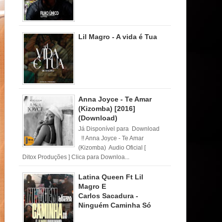
Lil Magro - A vida é Tua
Anna Joyce - Te Amar
(Kizomba) [2016]
(Download)
Já Disponível para Download
!! Anna Joyce - Te Amar
(Kizomba) Audio Oficial [
Ditox Produções ] Clica para Downloa...
Latina Queen Ft Lil
Magro E
Carlos Sacadura -
Ninguém Caminha Só