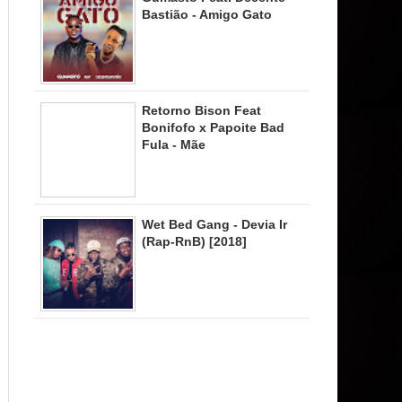
Bastião - Amigo Gato
Retorno Bison Feat
Bonifofo x Papoite Bad
Fula - Mãe
Wet Bed Gang - Devia Ir
(Rap-RnB) [2018]