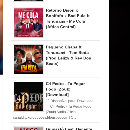
Retorno Bison x
Bonifofo x Bad Fula ft
Tshunami - Me Cola
(Africa Central)
Pequeno Chaba ft
Tshunami - Tem Boda
(Prod Leiizy & Rey Dos
Beats)
C4 Pedro - Ta Pegar
Fogo (Zouk)
[Download]
Já Disponível para Download
!! C4 Pedro - Ta Pegar Fogo
(Zouk) Audio Oficial [
canalditoxproducoes.blogspot.com ] C...
Gumastó Feat. Decente