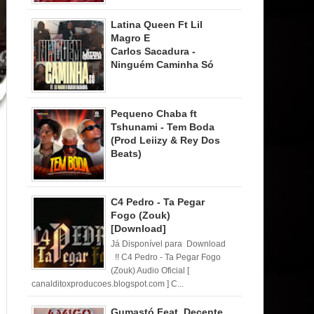
Latina Queen Ft Lil
Magro E
Carlos Sacadura -
Ninguém Caminha Só
Pequeno Chaba ft
Tshunami - Tem Boda
(Prod Leiizy & Rey Dos
Beats)
C4 Pedro - Ta Pegar
Fogo (Zouk)
[Download]
Já Disponível para Download
!! C4 Pedro - Ta Pegar Fogo
(Zouk) Audio Oficial [
canalditoxproducoes.blogspot.com ] C...
Gumastó Feat. Decente