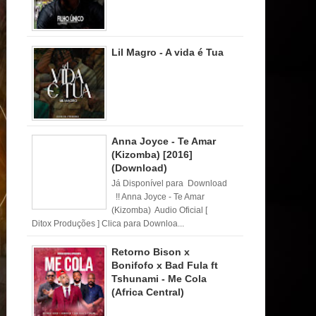
Lil Magro - A vida é Tua
Anna Joyce - Te Amar
(Kizomba) [2016]
(Download)
Já Disponível para Download
!! Anna Joyce - Te Amar
(Kizomba) Audio Oficial [
Ditox Produções ] Clica para Downloa...
Retorno Bison x
Bonifofo x Bad Fula ft
Tshunami - Me Cola
(Africa Central)