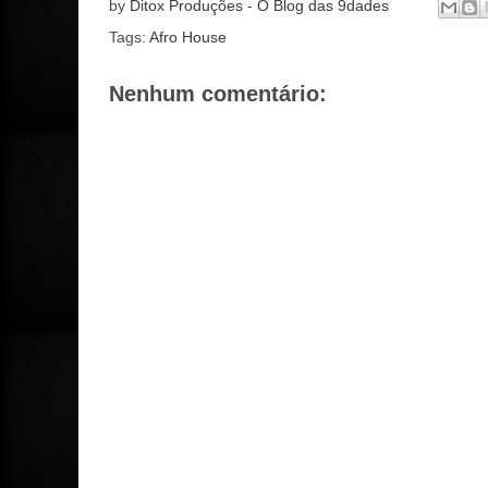
by
Ditox Produções - O Blog das 9dades
Tags:
Afro House
Nenhum comentário: