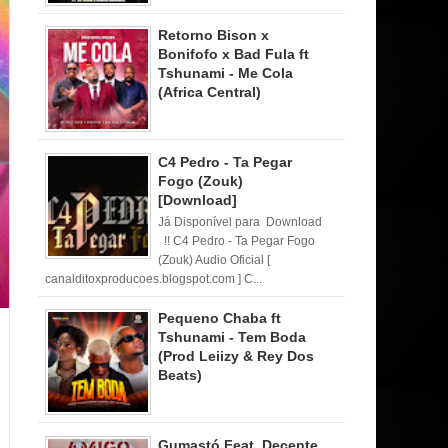
Retorno Bison x
Bonifofo x Bad Fula ft
Tshunami - Me Cola
(Africa Central)
C4 Pedro - Ta Pegar
Fogo (Zouk)
[Download]
Já Disponível para Download
!! C4 Pedro - Ta Pegar Fogo
(Zouk) Audio Oficial [
canalditoxproducoes.blogspot.com ] C...
Pequeno Chaba ft
Tshunami - Tem Boda
(Prod Leiizy & Rey Dos
Beats)
Gumastó Feat. Decente