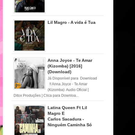
Lil Magro - A vida é Tua
Anna Joyce - Te Amar
(Kizomba) [2016]
(Download)
Já Disponível para Download
!! Anna Joyce - Te Amar
(Kizomba) Audio Oficial [
Ditox Produções ] Clica para Downloa...
Latina Queen Ft Lil
Magro E
Carlos Sacadura -
Ninguém Caminha Só