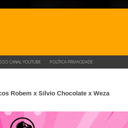
SSO CANAL YOUTUBE
POLÍTICA PRIVACIDADE
cos Robem x Silvio Chocolate x Weza