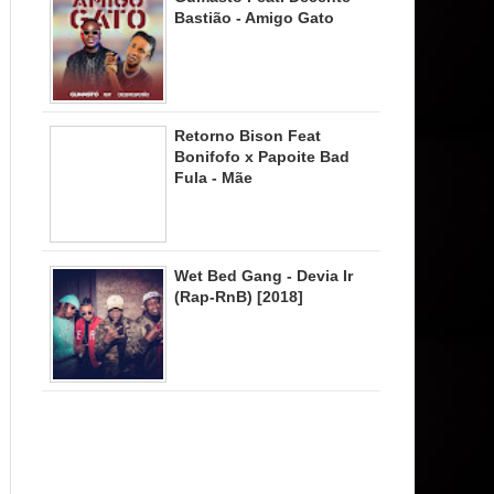
Bastião - Amigo Gato
Retorno Bison Feat
Bonifofo x Papoite Bad
Fula - Mãe
Wet Bed Gang - Devia Ir
(Rap-RnB) [2018]