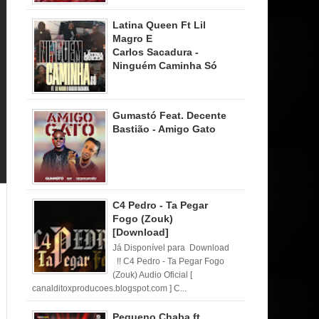
Latina Queen Ft Lil
Magro E
Carlos Sacadura -
Ninguém Caminha Só
Gumastó Feat. Decente
Bastião - Amigo Gato
C4 Pedro - Ta Pegar
Fogo (Zouk)
[Download]
Já Disponível para Download
!! C4 Pedro - Ta Pegar Fogo
(Zouk) Audio Oficial [
canalditoxproducoes.blogspot.com ] C...
Pequeno Chaba ft