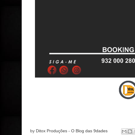
by
Ditox Produções - O Blog das 9dades