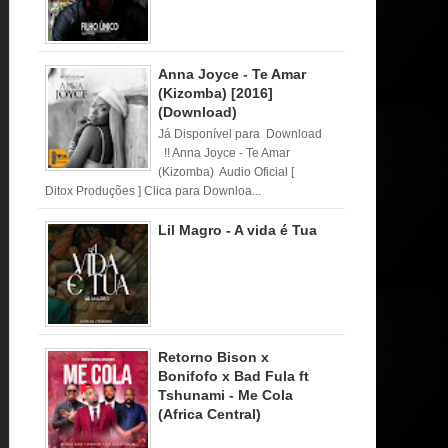
Anna Joyce - Te Amar
(Kizomba) [2016]
(Download)
Já Disponível para Download
!! Anna Joyce - Te Amar
(Kizomba) Audio Oficial [
Ditox Produções ] Clica para Downloa...
Lil Magro - A vida é Tua
Retorno Bison x
Bonifofo x Bad Fula ft
Tshunami - Me Cola
(Africa Central)