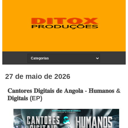
27 de maio de 2026
𝐂𝐚𝐧𝐭𝐨𝐫𝐞𝐬 𝐃𝐢𝐠𝐢𝐭𝐚𝐢𝐬 𝐝𝐞 𝐀𝐧𝐠𝐨𝐥𝐚 - 𝐇𝐮𝐦𝐚𝐧𝐨𝐬 &
𝐃𝐢𝐠𝐢𝐭𝐚𝐢𝐬 (EP)