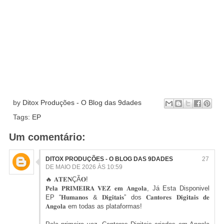
by
Ditox Produções - O Blog das 9dades
Tags:
EP
Um comentário:
DITOX PRODUÇÕES - O BLOG DAS 9DADES
27
DE MAIO DE 2026 ÀS 10:59
🔥 𝐀𝐓𝐄𝐍ÇÃ𝐎!
𝐏𝐞𝐥𝐚 𝐏𝐑𝐈𝐌𝐄𝐈𝐑𝐀 𝐕𝐄𝐙 𝐞𝐦 𝐀𝐧𝐠𝐨𝐥𝐚, Já Esta Disponivel
EP “𝐇𝐮𝐦𝐚𝐧𝐨𝐬 & 𝐃𝐢𝐠𝐢𝐭𝐚𝐢𝐬” dos 𝐂𝐚𝐧𝐭𝐨𝐫𝐞𝐬 𝐃𝐢𝐠𝐢𝐭𝐚𝐢𝐬 𝐝𝐞
𝐀𝐧𝐠𝐨𝐥𝐚 em todas as plataformas!