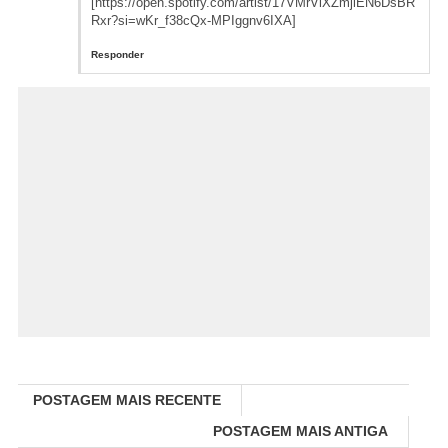
[https://open.spotify.com/artist/17VMrVlXZmjlEN6DsBR
Rxr?si=wKr_f38cQx-MPIggnv6IXA]
Responder
POSTAGEM MAIS RECENTE
POSTAGEM MAIS ANTIGA