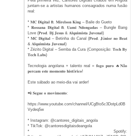
Pela primeira vez, Cantores Digitais criados em Angola
juntam-se a artistas humanos consagrados numa fusão
real:
* 𝐌𝐂 𝐃𝐢𝐠𝐢𝐭𝐚𝐥 𝐟𝐭. 𝐌𝐢𝐫𝐞𝐥𝐬𝐨𝐧 𝐊𝐢𝐧𝐠 – Baile do Gueto
* 𝐑𝐨𝐬𝐬𝐚𝐧𝐚 𝐃𝐢𝐠𝐢𝐭𝐚𝐥 𝐟𝐭. 𝐔𝐚𝐦𝐢 𝐍𝐝𝐨𝐧𝐠𝐚𝐝𝐚𝐬 – Bungle Bang
Love (𝐏𝐫𝐨𝐝. 𝐃𝐣 𝐉𝐞𝐬𝐮𝐬 & 𝐀𝐥𝐪𝐮𝐢𝐦𝐢𝐬𝐭𝐚 𝐉𝐮𝐯𝐞𝐧𝐚𝐥)
* 𝐌𝐂 𝐃𝐢𝐠𝐢𝐭𝐚𝐥 – Betinha do Canal (𝐏𝐫𝐨𝐝. 𝐉ú𝐧𝐢𝐨𝐫 𝐧𝐨 𝐁𝐞𝐚𝐭
& 𝐀𝐥𝐪𝐮𝐢𝐦𝐢𝐬𝐭𝐚 𝐉𝐮𝐯𝐞𝐧𝐚𝐥)
* Zézito Digital – Semba da Cura (Composição: 𝐓𝐞𝐜𝐡 𝐁𝐲
𝐓𝐞𝐜𝐡 𝐋𝐚𝐛𝐬)
Tecnologia angolana + talento real = 𝐟𝐨𝐠𝐨 𝐩𝐮𝐫𝐨 🔥𝐍ã𝐨
𝐩𝐞𝐫𝐜𝐚𝐦 𝐞𝐬𝐭𝐞 𝐦𝐨𝐦𝐞𝐧𝐭𝐨 𝐡𝐢𝐬𝐭ó𝐫𝐢𝐜𝐨!
Este sábado ao meio-dia vai arder!
📲 𝐒𝐞𝐠𝐮𝐞 𝐨 𝐦𝐨𝐯𝐢𝐦𝐞𝐧𝐭𝐨:
https://www.youtube.com/channel/UCgBto5c3DotpLd0B
Vydeq5w
* Instagram: @cantores_digitais_angola
* TikTok: @cantoresdigitaisdeangola
* Spotify: