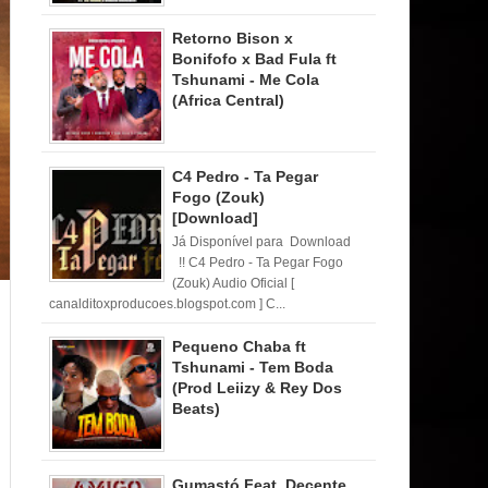
Retorno Bison x
Bonifofo x Bad Fula ft
Tshunami - Me Cola
(Africa Central)
C4 Pedro - Ta Pegar
Fogo (Zouk)
[Download]
Já Disponível para Download
!! C4 Pedro - Ta Pegar Fogo
(Zouk) Audio Oficial [
canalditoxproducoes.blogspot.com ] C...
Pequeno Chaba ft
Tshunami - Tem Boda
(Prod Leiizy & Rey Dos
Beats)
Gumastó Feat. Decente