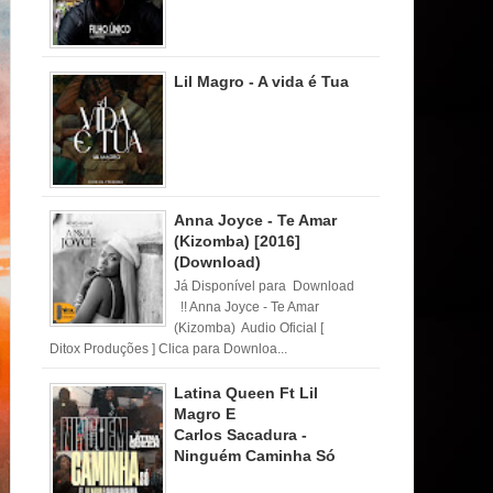
Lil Magro - A vida é Tua
Anna Joyce - Te Amar
(Kizomba) [2016]
(Download)
Já Disponível para Download
!! Anna Joyce - Te Amar
(Kizomba) Audio Oficial [
Ditox Produções ] Clica para Downloa...
Latina Queen Ft Lil
Magro E
Carlos Sacadura -
Ninguém Caminha Só