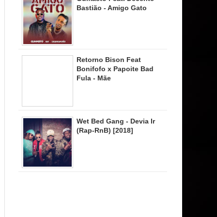
Bastião - Amigo Gato
Retorno Bison Feat
Bonifofo x Papoite Bad
Fula - Mãe
Wet Bed Gang - Devia Ir
(Rap-RnB) [2018]