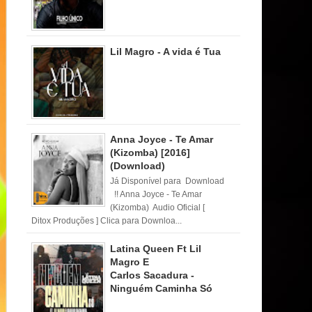
Lil Magro - A vida é Tua
Anna Joyce - Te Amar
(Kizomba) [2016]
(Download)
Já Disponível para Download
!! Anna Joyce - Te Amar
(Kizomba) Audio Oficial [
Ditox Produções ] Clica para Downloa...
Latina Queen Ft Lil
Magro E
Carlos Sacadura -
Ninguém Caminha Só