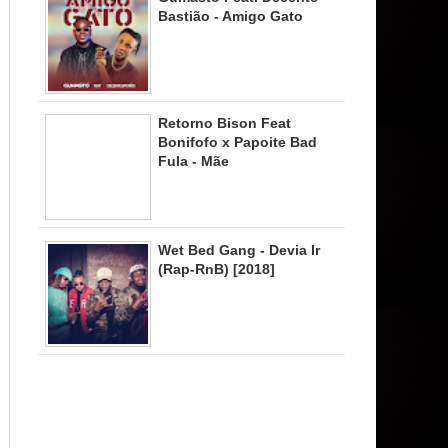
Bastião - Amigo Gato
Retorno Bison Feat
Bonifofo x Papoite Bad
Fula - Mãe
Wet Bed Gang - Devia Ir
(Rap-RnB) [2018]