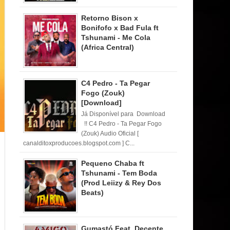
Retorno Bison x
Bonifofo x Bad Fula ft
Tshunami - Me Cola
(Africa Central)
C4 Pedro - Ta Pegar
Fogo (Zouk)
[Download]
Já Disponível para Download
!! C4 Pedro - Ta Pegar Fogo
(Zouk) Audio Oficial [
canalditoxproducoes.blogspot.com ] C...
Pequeno Chaba ft
Tshunami - Tem Boda
(Prod Leiizy & Rey Dos
Beats)
Gumastó Feat. Decente